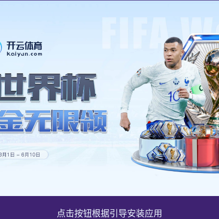
点击按钮根据引导安装应用