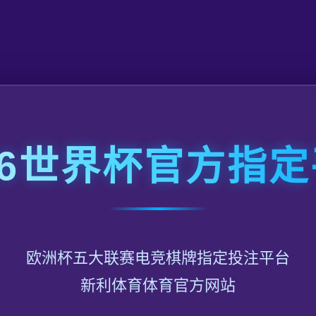
26世界杯官方指
欧洲杯五大联赛电竞棋牌指定投注平台
新利体育体育官方网站