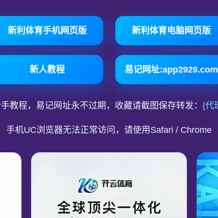
新利体育手机网页版
新利体育电脑网页版
新人教程
易记网址:app2929.com
新手教程，易记网址永不过期，收藏请截图保存转发：
{代
手机UC浏览器无法正常访问，请使用Safari / Chrome